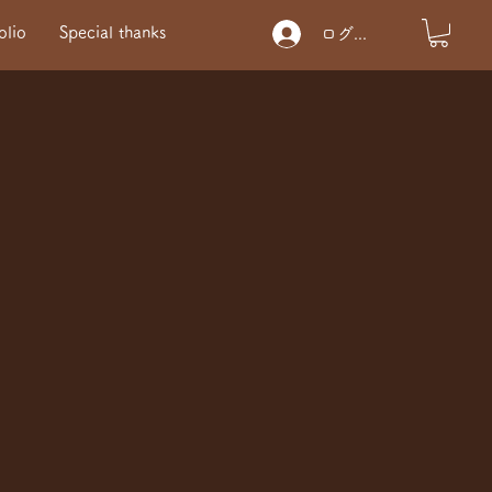
olio
Special thanks
ログイン