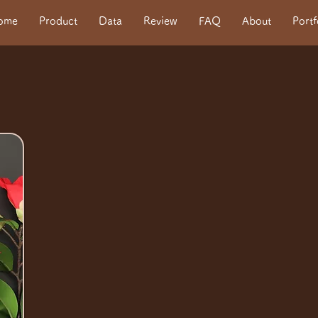
ome
Product
Data
Review
FAQ
About
Portf